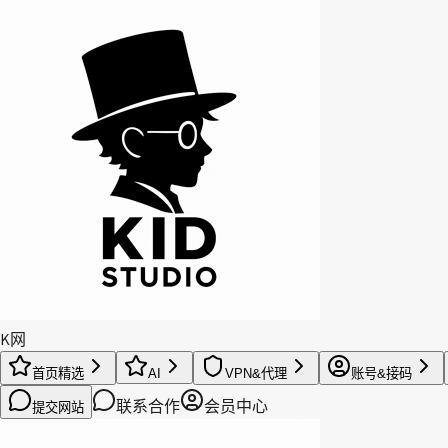
K网
首页精选
AI
VPN&代理
账号&接码
联系合作
会员中心
提交网站