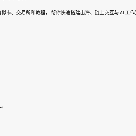
接码、虚拟卡、交易所和教程， 帮你快速搭建出海、链上交互与 AI 工
入。