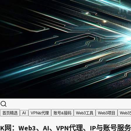
首页精选
AI
VPN&代理
账号&接码
Web3工具
Web3项目
Web
K网：Web3、AI、VPN代理、IP与账号服