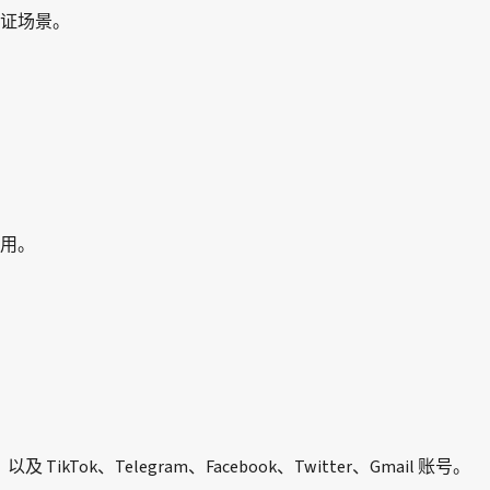
证场景。
用。
及 TikTok、Telegram、Facebook、Twitter、Gmail 账号。